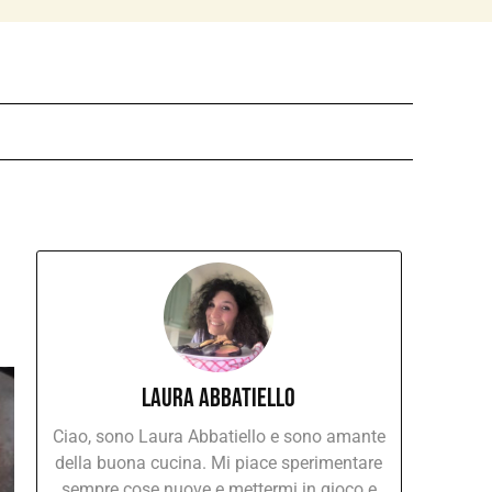
Laura Abbatiello
Ciao, sono Laura Abbatiello e sono amante
della buona cucina. Mi piace sperimentare
sempre cose nuove e mettermi in gioco e