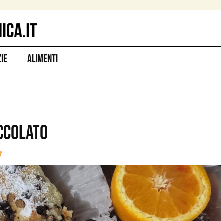
zie
Alimenti
occolato