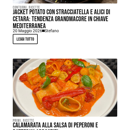
Contorni
,
Ricette
Jacket potato con stracciatella e alici di
Cetara: tendenza grandmacore in chiave
mediterranea
20 Maggio 2026
Stefano
Leggi tutto
Primi
,
Ricette
Calamarata alla salsa di peperoni e