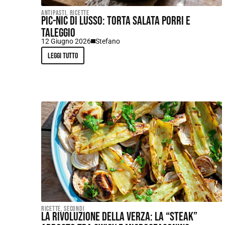
Antipasti
,
Ricette
Pic-nic di lusso: torta salata porri e
taleggio
12 Giugno 2026
Stefano
Leggi tutto
Ricette
,
Secondi
La rivoluzione della verza: la “steak”