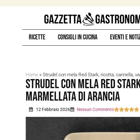
Ricette
Consigli in Cucina
Eventi e Noti
Home
»
Strudel con mela Red Stark, ricotta, cannella, va
Strudel con mela Red Stark,
marmellata di arancia
12 Febbraio 2026
Nessun Commento