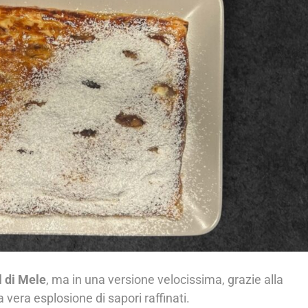
l di Mele
, ma in una versione velocissima, grazie alla
 vera esplosione di sapori raffinati.