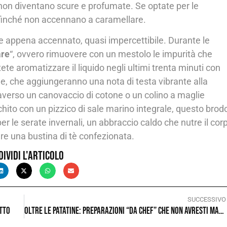
 non diventano scure e profumate. Se optate per le
 finché non accennano a caramellare.
e appena accennato, quasi impercettibile. Durante le
re
“, ovvero rimuovere con un mestolo le impurità che
ete aromatizzare il liquido negli ultimi trenta minuti con
e, che aggiungeranno una nota di testa vibrante alla
averso un canovaccio di cotone o un colino a maglie
chito con un pizzico di sale marino integrale, questo brod
r le serate invernali, un abbraccio caldo che nutre il cor
are una bustina di tè confezionata.
dividi l'articolo
SUCCESSIVO
etto
Oltre le patatine: preparazioni “da chef” che non avresti mai pensato di poter fare in friggitrice ad aria