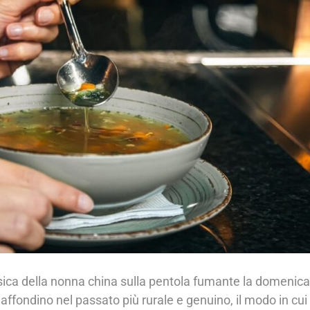
ca della nonna china sulla pentola fumante la domenica
affondino nel passato più rurale e genuino, il modo in cui