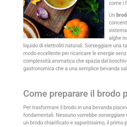
come i f
Un
brod
concentr
sistema 
alghe no
liquido di elettroliti naturali. Sorseggiare una t
modo eccellente per ricaricare le energie senza
complessità aromatica che spazia dal boschivo 
gastronomica che a una semplice bevanda sal
Come preparare il brodo p
Per trasformare il brodo in una bevanda piacev
fondamentali. Nessuno vorrebbe sorseggiare u
un brodo chiarificato e saporitissimo, il primo 