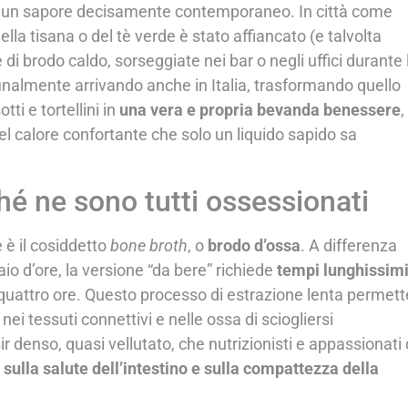
a un sapore decisamente contemporaneo. In città come
ella tisana o del tè verde è stato affiancato (e talvolta
di brodo caldo, sorseggiate nei bar o negli uffici durante 
inalmente arrivando anche in Italia, trasformando quello
ti e tortellini in
una vera e propria bevanda benessere
,
quel calore confortante che solo un liquido sapido sa
hé ne sono tutti ossessionati
 è il cosiddetto
bone broth
, o
brodo d’ossa
. A differenza
o d’ore, la versione “da bere” richiede
tempi lunghissim
tiquattro ore. Questo processo di estrazione lenta permett
 nei tessuti connettivi e nelle ossa di sciogliersi
ir denso, quasi vellutato, che nutrizionisti e appassionati 
i sulla salute dell’intestino e sulla compattezza della