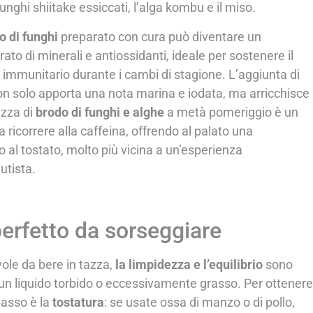
unghi shiitake essiccati, l’alga kombu e il miso.
o di funghi
preparato con cura può diventare un
ato di minerali e antiossidanti, ideale per sostenere il
immunitario durante i cambi di stagione. L’aggiunta di
n solo apporta una nota marina e iodata, ma arricchisce i
azza di
brodo di funghi e alghe
a metà pomeriggio è un
 ricorrere alla caffeina, offrendo al palato una
al tostato, molto più vicina a un’esperienza
utista.
erfetto da sorseggiare
ole da bere in tazza,
la limpidezza e l’equilibrio
sono
n liquido torbido o eccessivamente grasso. Per ottenere
passo è la
tostatura
: se usate ossa di manzo o di pollo,