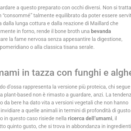
guardare a questo preparato con occhi diversi. Non si tratt
e un “consommé” talmente equilibrato da poter essere servi
 dalla lunga cottura e dalla reazione di Maillard che
mente in forno, rende il bone broth una
bevanda
care la fame nervosa senza appesantire la digestione,
 pomeridiano o alla classica tisana serale.
umami in tazza con funghi e algh
odo d’ossa rappresenta la versione più proteica, chi segue
ta plant-based non è rimasto a guardare, anzi. La tenden
o da bere ha dato vita a versioni vegetali che non hanno
 invidiare a quelle animali in termini di profondità di gusto
to in questo caso risiede nella
ricerca dell’umami
, il
to quinto gusto, che si trova in abbondanza in ingredient