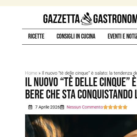
Ricette
Consigli in Cucina
Eventi e Noti
Home
»
Il nuovo “tè delle cinque” è salato: la tendenza d
Il nuovo “tè delle cinque” è
bere che sta conquistando l
7 Aprile 2026
Nessun Commento