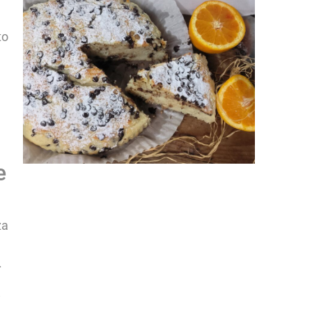
a
to
e
za
.
i