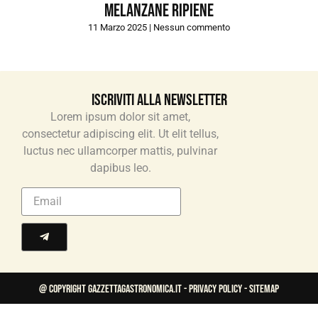
Melanzane ripiene
11 Marzo 2025
Nessun commento
Iscriviti alla newsletter
Lorem ipsum dolor sit amet,
consectetur adipiscing elit. Ut elit tellus,
luctus nec ullamcorper mattis, pulvinar
dapibus leo.
@ Copyright gazzettagastronomica.it -
Privacy Policy
- Sitemap