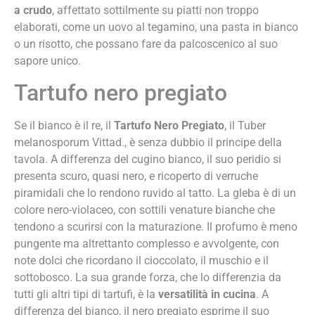
a crudo
, affettato sottilmente su piatti non troppo
elaborati, come un uovo al tegamino, una pasta in bianco
o un risotto, che possano fare da palcoscenico al suo
sapore unico.
Tartufo nero pregiato
Se il bianco è il re, il
Tartufo Nero Pregiato
, il Tuber
melanosporum Vittad., è senza dubbio il principe della
tavola. A differenza del cugino bianco, il suo peridio si
presenta scuro, quasi nero, e ricoperto di verruche
piramidali che lo rendono ruvido al tatto. La gleba è di un
colore nero-violaceo, con sottili venature bianche che
tendono a scurirsi con la maturazione. Il profumo è meno
pungente ma altrettanto complesso e avvolgente, con
note dolci che ricordano il cioccolato, il muschio e il
sottobosco. La sua grande forza, che lo differenzia da
tutti gli altri tipi di tartufi, è la
versatilità in cucina
. A
differenza del bianco, il nero pregiato esprime il suo