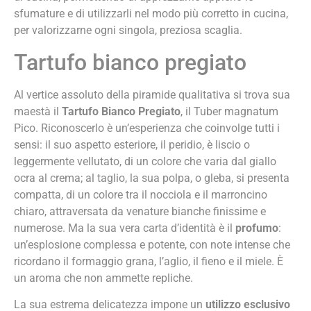
sfumature e di utilizzarli nel modo più corretto in cucina,
per valorizzarne ogni singola, preziosa scaglia.
Tartufo bianco pregiato
Al vertice assoluto della piramide qualitativa si trova sua
maestà il
Tartufo Bianco Pregiato
, il Tuber magnatum
Pico. Riconoscerlo è un’esperienza che coinvolge tutti i
sensi: il suo aspetto esteriore, il peridio, è liscio o
leggermente vellutato, di un colore che varia dal giallo
ocra al crema; al taglio, la sua polpa, o gleba, si presenta
compatta, di un colore tra il nocciola e il marroncino
chiaro, attraversata da venature bianche finissime e
numerose. Ma la sua vera carta d’identità è il
profumo
:
un’esplosione complessa e potente, con note intense che
ricordano il formaggio grana, l’aglio, il fieno e il miele. È
un aroma che non ammette repliche.
La sua estrema delicatezza impone un
utilizzo esclusivo