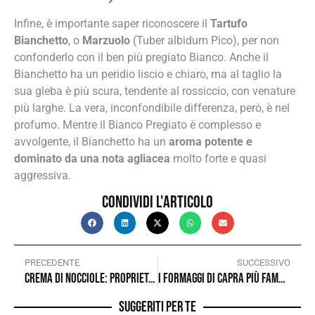
Infine, è importante saper riconoscere il
Tartufo
Bianchetto
, o
Marzuolo
(Tuber albidum Pico), per non
confonderlo con il ben più pregiato Bianco. Anche il
Bianchetto ha un peridio liscio e chiaro, ma al taglio la
sua gleba è più scura, tendente al rossiccio, con venature
più larghe. La vera, inconfondibile differenza, però, è nel
profumo. Mentre il Bianco Pregiato è complesso e
avvolgente, il Bianchetto ha un
aroma potente e
dominato da una nota agliacea
molto forte e quasi
aggressiva.
Condividi l'articolo
PRECEDENTE
SUCCESSIVO
Crema di nocciole: proprietà e utilizzi in cucina
I formaggi di capra più famosi (e buoni): un viaggio nel sapore
Suggeriti per te