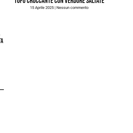
Tofu croccante con verdure saltate
15 Aprile 2025
Nessun commento
a
ta