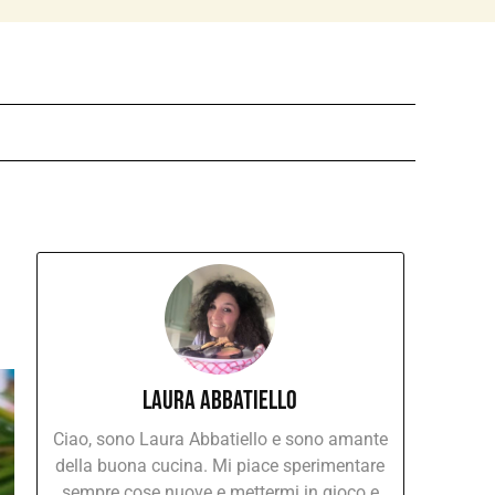
Laura Abbatiello
Ciao, sono Laura Abbatiello e sono amante
della buona cucina. Mi piace sperimentare
sempre cose nuove e mettermi in gioco e