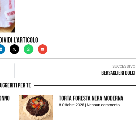
dividi l'articolo
SUCCESSIVO
Bersaglieri dolci
uggeriti per te
tonno
Torta foresta nera moderna
8 Ottobre 2025
Nessun commento